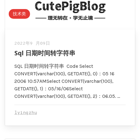
技术类
2022年9 月09日
Sql 日期时间转字符串
SQL 日期时间转字符串 Code Select
CONVERT(varchar(100), GETDATE(), 0)：05 16
2006 10:57AMSelect CONVERT(varchar(100),
GETDATE(), 1)：05/16/06Select
CONVERT(varchar(100), GETDATE(), 2)：06.05. …
lyingzhu