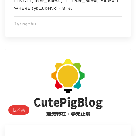
LENGTH( user_name )= 0, user_name, '54354' )
WHERE sys_user.id = 8; & …
lyingzhu
技术类