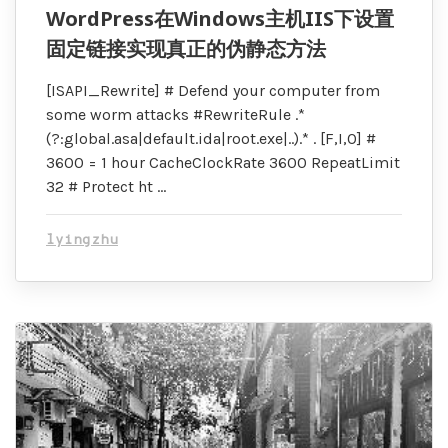
WordPress在Windows主机IIS下设置
固定链接实现真正的伪静态方法
[ISAPI_Rewrite] # Defend your computer from
some worm attacks #RewriteRule .*
(?:global.asa|default.ida|root.exe|..).* . [F,I,O] #
3600 = 1 hour CacheClockRate 3600 RepeatLimit
32 # Protect ht …
lyingzhu