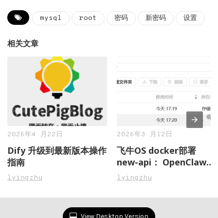
mysql
root
密码
新密码
设置
相关文章
2026年4 月22日
2026年3 月12日
Dify 升级到最新版本操作
飞牛OS docker部署
指南
new-api： OpenClaw虾
粮管理不再愁，一站式搞
lyingzhu
lyingzhu
定多 AI 模型接口聚合与
管控
View Desktop Version