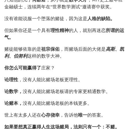
金融硕士，连续两年在“世界数学测试”邀请赛中获奖。
没有谁能说服一个堕落的赌徒，因为这是
人格的缺陷。
但如果你还是一个具有
理性精神
的人，就别再迷恋
所谓的运
气。
赌徒能够依靠的是
祖宗保佑
，而赌场后面的大佬是
高斯、凯
利、伯努利
这样的数学大神。
你怎么可能赢得了
庄家？
论理性
，没有人能比赌场老板更理性。
论数学，
没有人能比赌场老板请的专家更精通数学。
论赌本，
没有人能比赌场老板的本钱更多。
世上有太多人还在
心存侥幸
，告诉他
唯一
的答案。
如果要想真正赢得人生这场赌局，法则只有一个：不赌。