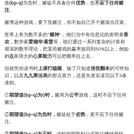
值
(bp-q)
为负时，赌徒不具备任何
优势
，也
不应下任何赌
注
。
赌博这种游戏，要下负赌注，你不如自己开个赌场当庄家。
世界上有为数不多的“
赌神
”，他们当中有信息论的发明者
香
农
，数学家
爱德华·索普
等，他们通过一系列复杂的计算和
艰深的数学理论，把某些赌戏的赢率扳回到50%以上，例如
21点
靠强大的
心算能力
可以把概率拉上去。
但就凭你读书时
上课打瞌睡
、输了只知道
倍投翻本
的可怜知
识，以及
九九乘法表
的那点算力，还是先老实读完以下3条
准则。
①
期望值(bp-q)为0时，
赌局为
公平
游戏，这时不应下任何
赌注。
②
期望值(bp-q)为负时，
赌徒处于
劣势
，更不应下任何赌
注。
③
期望值(bp-q)为正时，
这时按照凯利公式投注赚钱最快，