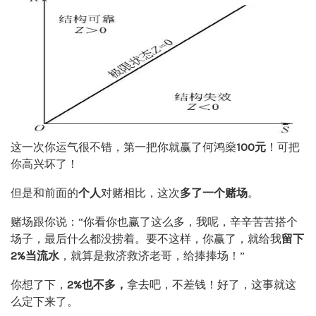
这一次你运气很不错，第一把你就赢了何鸿燊
100元
！可把
你高兴坏了！
但是和前面的
个人
对赌相比，这次
多了一个赌场
。
赌场跟你说：“你看你也赢了这么多，我呢，辛辛苦苦搭个
场子，最后什么都没捞着。要不这样，你赢了，就给我
留下
2%当流水
，就算是救济救济老哥，给捧捧场！”
你想了下，
2%也不多，
拿去吧，不差钱！好了，这事就这
么定下来了。