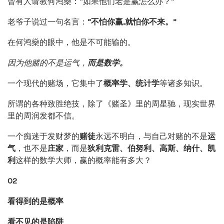
曾有人请教何鸿燊：“如果他们老是赢怎么办？”
老爷子说过一句名言：
“不怕你赢,就怕你不来。”
在何鸿燊的眼中，他是不可能输的。
因为他赌的不是运气，
而是数学。
一个现代的赌场，它集中了
概率学、统计学
等诸多知识。
所谓的各种致胜绝技，除了《赌圣》里的周星驰，现实世界
里的周润发都不信。
一个痴迷于发财梦的
赌徒
永远不明白，与自己对赌的不是
运
气
，也不是
庄家
，而是
狄利克雷、伯努利、高斯、纳什、凯
利
这样的数学大师，赢的概率能有多大？
02
看得到的是概率
看不见
的是陷阱