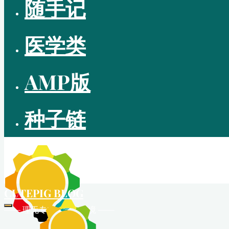
随手记
医学类
AMP版
种子链
CUTEPIG BLOG
—— 理无专在 • 学无止境 ——