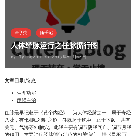
医学类
随手记
人体经脉运行之任脉循行图
By
lyingzhu
on
2019年8 月08日
文章目录
[隐藏]
生理功能
症候主治
任脉最早记载于《黄帝内经》，为人体经脉之一，属于奇经
八脉，有”阴脉之海“之称。任脉起于胞中，止于下颌，共有
关元、气海等24腧穴。此经主要有调节阴经气血、调节月经
的作用，主要治疗经脉循行部位的相关病症。据《灵枢·五