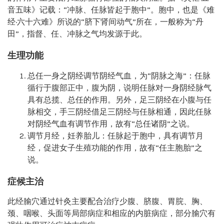
音五味》记载：“冲脉、任脉皆起于胞中”。胞中，也是《难
经·六十六难》所说的“脐下肾间动气”所在，一般称为“丹
田”，指督、任、冲脉之气均发源于此。
生理功能
总任一身之阴经调节阴经气血，为“阴脉之海”：任脉
循行于腹部正中，腹为阴，说明任脉对一身阴经脉气
具有总揽、总任的作用。另外，足三阴经在小腹与任
脉相交，手三阴经借足三阴经与任脉相通，因此任脉
对阴经气血有调节作用，故有“总任诸阴”之说。
调节月经，妊养胎儿：任脉起于胞中，具有调节月
经，促进女子生殖功能的作用，故有“任主胞胎”之
说。
症候主治
此经腧穴通过针灸主要配合治疗少腹、脐腹、胃脘、胸、
颈、咽喉、头面等局部病症和相应的内脏病症，部分腧穴有