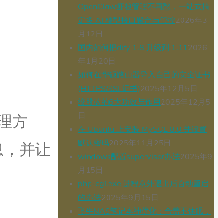
OpenClaw虾粮管理不再愁，一站式搞
定多 AI 模型接口聚合与管控
2026年3
月12日
国内如何把dify 1.8 升级到 1.11
2026
年1月20日
如何在华硕路由器导入自己的安全证书
(HTTPS/SSL证书)
2025年12月5日
绞股蓝的6大功效与作用
2025年12月5
日
理方
在 Ubuntu 上安装 MySQL 8.0 并设置
默认密码
2025年11月25日
息，并让
windows配置supervisor办法
2025年9
月15日
php-cgi.exe 进程意外退出后自动重启
的办法
2025年9月15日
飞牛NAS笔记本神优化：合盖不休眠，