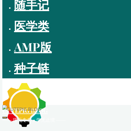
随手记
医学类
AMP版
种子链
CUTEPIG BLOG
—— 理无专在 • 学无止境 ——