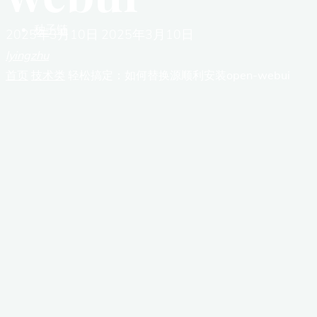
种子链
2025年3月10日
2025年3月10日
lyingzhu
首页
技术类
轻松搞定：如何替换源顺利安装open-webui