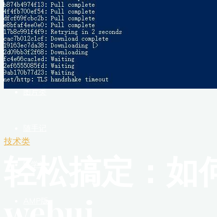
首页
技术类
图片类
随手记
技术类
轻松搞定：如何
医学类
webui
AMP版