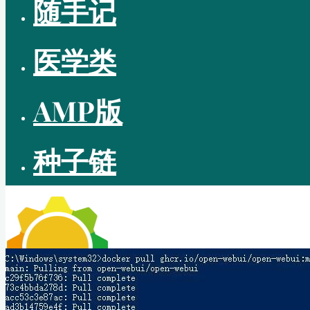
随手记
医学类
AMP版
种子链
CUTEPIG BLOG
—— 理无专在 • 学无止境 ——