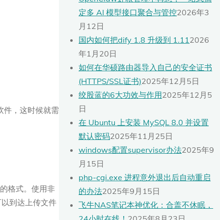
定多 AI 模型接口聚合与管控
2026年3
月12日
国内如何把dify 1.8 升级到 1.11
2026
年1月20日
如何在华硕路由器导入自己的安全证书
(HTTPS/SSL证书)
2025年12月5日
绞股蓝的6大功效与作用
2025年12月5
日
软件，这时候就需
在 Ubuntu 上安装 MySQL 8.0 并设置
默认密码
2025年11月25日
windows配置supervisor办法
2025年9
月15日
php-cgi.exe 进程意外退出后自动重启
常见的格式。使用非
的办法
2025年9月15日
就可以到达上传文件
飞牛NAS笔记本神优化：合盖不休眠，
24小时在线！
2025年8月23日