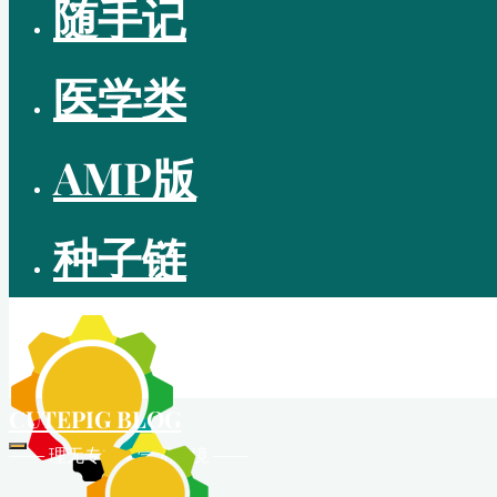
随手记
医学类
AMP版
种子链
CUTEPIG BLOG
—— 理无专在 • 学无止境 ——