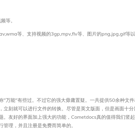
视频等。
,wav,wma等、支持视频的3gp,mpv,flv等、图片的png,jpg,gif
，声称"万能"有些过。不过它的强大毋庸置疑。一共提供50余种文
址，立刻就可以进行文件的转换。尽管是英文版面，但是画面十分
。友好的界面加上强大的功能，Cometdocs真的值得我们竖
进行管理，并且注册是免费而简单的。