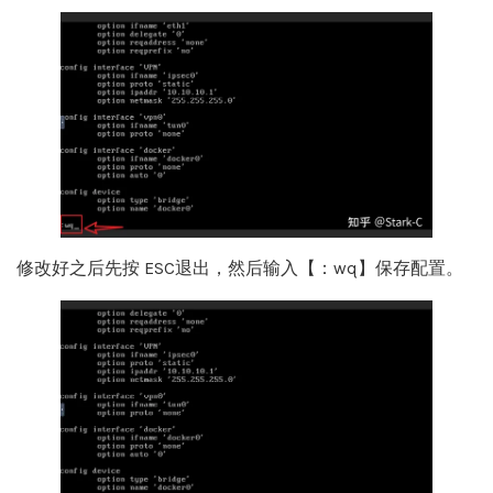
修改好之后先按 ESC退出，然后输入【：wq】保存配置。