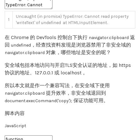
Uncaught
(
in
promise
)
TypeError
:
Cannot
read
property
1
'writeText'
of
undefined
at
HTMLInputElement
.
在 Chrome 的 DevTools 控制台下执行
返
navigator
.
clipboard
回
，经查找资料发现是浏览器禁用了非安全域的
undefined
对象，哪些地址是安全的呢？
navigator
.
clipboard
安全域包括本地访问与开启TLS安全认证的地址，如 https
协议的地址、127.0.0.1 或 localhost 。
所以本文就是作一个兼容写法，在安全域下使用
提升效率，非安全域退回到
navigator
.
clipboard
保证功能可用。
document
.
execCommand
(
'copy'
)
;
脚本内容
JavaScript