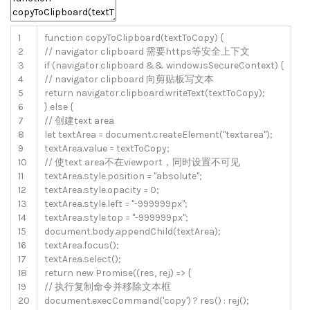
1
function
copyToClipboard
(
textToCopy
)
{
2
// navigator clipboard 需要https等安全上下文
3
if
(
navigator
.
clipboard
&&
window
.
isSecureContext
)
{
4
// navigator clipboard 向剪贴板写文本
5
return
navigator
.
clipboard
.
writeText
(
textToCopy
)
;
6
}
else
{
7
// 创建text area
8
let
textArea
=
document
.
createElement
(
"textarea"
)
;
9
textArea
.
value
=
textToCopy
;
10
// 使text area不在viewport，同时设置不可见
11
textArea
.
style
.
position
=
"absolute"
;
12
textArea
.
style
.
opacity
=
0
;
13
textArea
.
style
.
left
=
"-999999px"
;
14
textArea
.
style
.
top
=
"-999999px"
;
15
document
.
body
.
appendChild
(
textArea
)
;
16
textArea
.
focus
(
)
;
17
textArea
.
select
(
)
;
18
return
new
Promise
(
(
res
,
rej
)
=
>
{
19
// 执行复制命令并移除文本框
20
document
.
execCommand
(
'copy'
)
?
res
(
)
:
rej
(
)
;