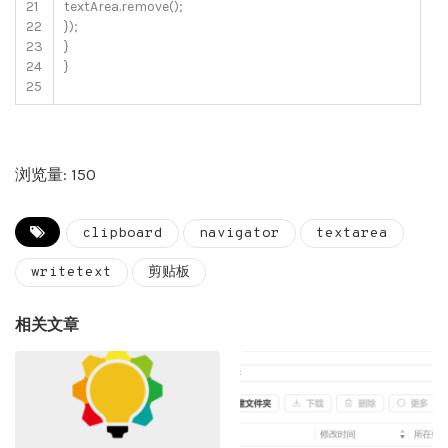
21
textArea
.
remove
(
)
;
22
}
)
;
23
}
24
}
25
浏览量: 150
clipboard
navigator
textarea
writetext
剪贴板
相关文章