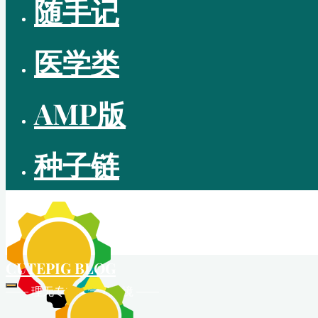
随手记
医学类
AMP版
种子链
CUTEPIG BLOG
—— 理无专在 • 学无止境 ——