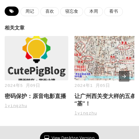
周记
喜欢
寝忘食
本周
看书
相关文章
2024年5 月09日
2024年1 月05日
密码保护：原音电影直播
让广州西关变大样的五条
“基”！
lyingzhu
lyingzhu
View Desktop Version