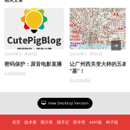
2024年5 月09日
2024年1 月05日
密码保护：原音电影直播
让广州西关变大样的五条
“基”！
lyingzhu
lyingzhu
View Desktop Version
首页
技术类
图片类
随手记
医学类
AMP版
种子链