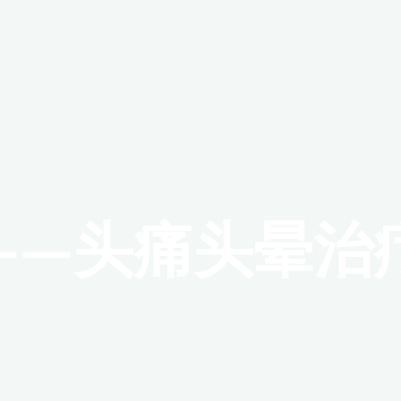
——头痛头晕治