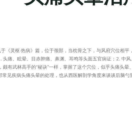
见于《灵枢·热病》篇，位于颈部，当枕骨之下，与风府穴位相平
 头痛、眩晕、目赤肿痛、鼻渊、耳鸣等头面五官病证；2. 中
位，颇有武林高手的“秘诀”一样，掌握了这个穴位，似乎头痛头晕
部常见疾病头痛头晕的处理，也从西医解剖学角度来谈谈后脑勺