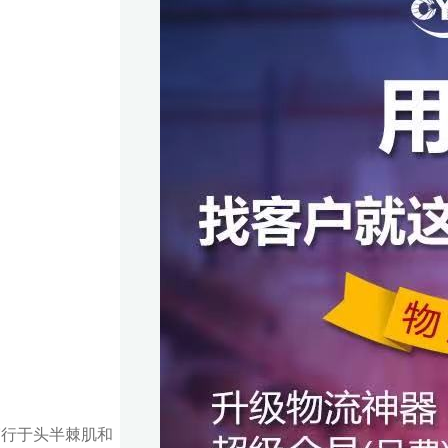
穿行于头半棘肌和