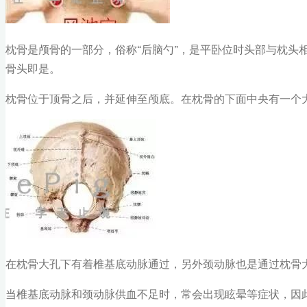
枕骨是颅骨的一部分，俗称“后脑勺”，是平卧位时头部与枕头
骨头即是。
枕骨位于顶骨之后，并延伸至颅底。在枕骨的下面中央有一个
在枕骨大孔下有着椎基底动脉通过，另外颈动脉也是通过枕骨
当椎基底动脉和颈动脉供血不足时，常会出现眩晕等症状，因