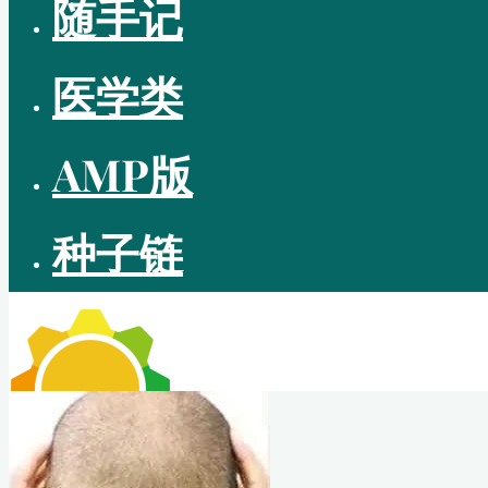
随手记
医学类
AMP版
种子链
CUTEPIG BLOG
—— 理无专在 • 学无止境 ——