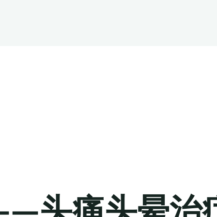
——头痛头晕治