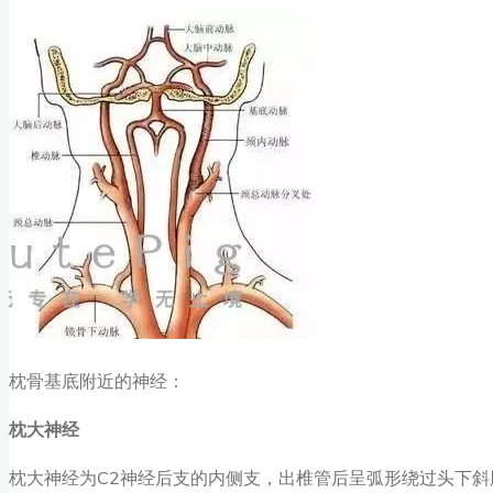
枕骨基底附近的神经：
枕大神经
枕大神经为C2神经后支的内侧支，出椎管后呈弧形绕过头下斜肌