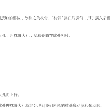
相接触的部位，故称之为枕骨。“枕骨”,就在后脑勺，用手摸头后
大孔，叫枕骨大孔，脑和脊髓在此处相续。
大孔向上行。
此处理枕骨大孔就能处理到我们所说的椎基底动脉和颈动脉。