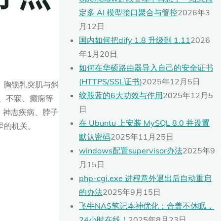
定多 AI 模型接口聚合与管控
2026年3
月12日
国内如何把dify 1.8 升级到 1.11
2026
年1月20日
如何在华硕路由器导入自己的安全证书
(HTTPS/SSL证书)
2025年12月5日
，胸锁乳突肌与斜
绞股蓝的6大功效与作用
2025年12月5
风、不寐、癫痫等
日
、神志疾病、脖子
在 Ubuntu 上安装 MySQL 8.0 并设置
里的机关。
默认密码
2025年11月25日
windows配置supervisor办法
2025年9
月15日
php-cgi.exe 进程意外退出后自动重启
的办法
2025年9月15日
飞牛NAS笔记本神优化：合盖不休眠，
24小时在线！
2025年8月23日