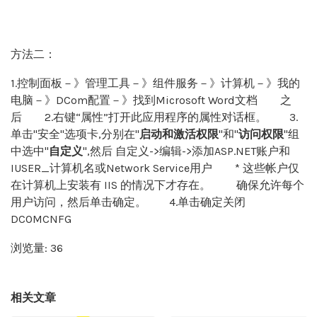
impersonate="true" userName="Administrator"
password="abc123"/>
</system.web>
方法二：
1.控制面板－》管理工具－》组件服务－》计算机－》我的
电脑－》DCom配置－》找到Microsoft Word文档 之
后 2.右键“属性”打开此应用程序的属性对话框。 3.
单击"安全"选项卡,分别在"
启动和激活权限
"和"
访问权限
"组
中选中"
自定义
",然后 自定义->编辑->添加ASP.NET账户和
IUSER_计算机名或Network Service用户 * 这些帐户仅
在计算机上安装有 IIS 的情况下才存在。 确保允许每个
用户访问，然后单击确定。 4.单击确定关闭
DCOMCNFG
浏览量: 36
相关文章