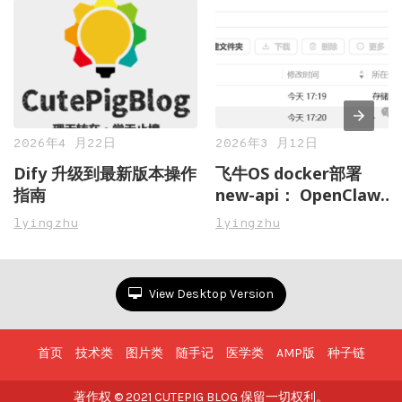
2026年4 月22日
2026年3 月12日
Dify 升级到最新版本操作
飞牛OS docker部署
指南
new-api： OpenClaw虾
粮管理不再愁，一站式搞
lyingzhu
lyingzhu
定多 AI 模型接口聚合与
管控
View Desktop Version
首页
技术类
图片类
随手记
医学类
AMP版
种子链
著作权 © 2021 CUTEPIG BLOG 保留一切权利。