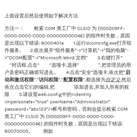
上面设置后然后使用如下解决方法
方法一： 检索 COM 类工厂中 CLSID 为 {000209FF-
0000-0000-C000-000000000046} 的组件时失败，原因
是出现以下错误: 8000401a 1.运行dcomcnfg.exe打开组
件服务, 2.依次展开"组件服务"->"计算机"->"我的电脑"-
>"DCOM配置"->"Microsoft Word 文档" 3.右键打开“
属
性
”对话框,点击“
标识
”选项卡,选择"
下列用户
",把管理员的用
户及密码正确填写进去... 4.点击"安全"选项卡,依次把"
启
动和激活权限
","
访问权限
","
配置权限
",都选择为
自定义
,然后
依次点击它们的编辑,把
everyone
添加进去,并加入所有的权
限 5.请设置web.config中的<identity
impersonate="true" userName="Administrator"
password="abc123"/>帐号和密码，否则会提示检索 COM
类工厂中 CLSID 为 {000209FF-0000-0000-C000-
000000000046} 的组件时失败，原因是出现以下错误:
80070005。 例如
<system.web>
<identity