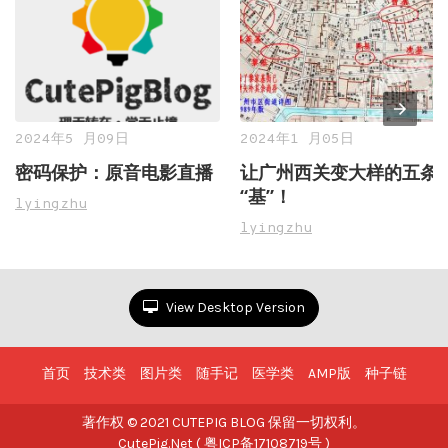
2024年5 月09日
2024年1 月05日
密码保护：原音电影直播
让广州西关变大样的五条
“基”！
lyingzhu
lyingzhu
View Desktop Version
首页
技术类
图片类
随手记
医学类
AMP版
种子链
著作权 © 2021 CUTEPIG BLOG 保留一切权利。
CutePig.Net ( 粤ICP备17108719号 )