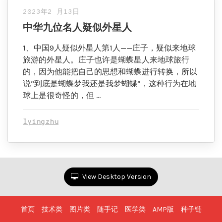
2023年2 月13日
中华九位名人疑似外星人
1、中国9人疑似外星人第1人——庄子，疑似来地球
旅游的外星人。庄子也许是蝴蝶星人来地球旅行
的，因为他能把自己的思想和蝴蝶进行转换，所以
说“到底是蝴蝶梦我还是我梦蝴蝶”，这种行为在地
球上是很奇怪的，但 …
lyingzhu
View Desktop Version
首页
技术类
图片类
随手记
医学类
AMP版
种子链