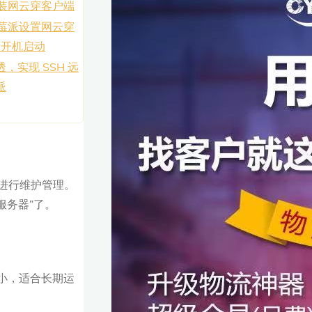
装网云穿客户端
莓派设置网云穿
端开机启动
，实现 SSH 远
派
 进行维护管理。
服务器”了。
耗极小，适合长期运