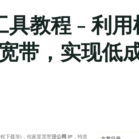
具教程 - 利用
P 宽带，实现低
远程下载等)，但家里宽带
没公网 IP
，特意
文章目录