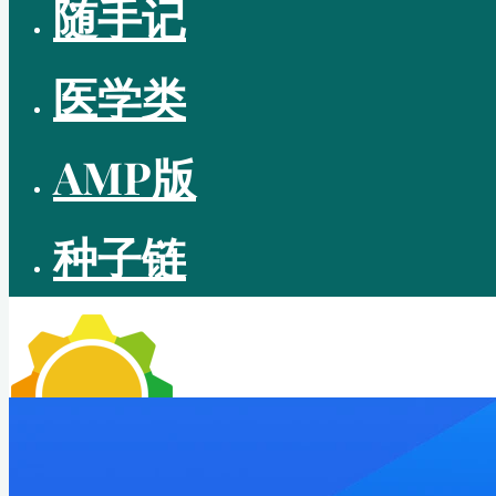
随手记
医学类
AMP版
种子链
CUTEPIG BLOG
—— 理无专在 • 学无止境 ——