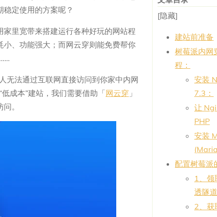
期稳定使用的方案呢？
[隐藏]
可利用家里宽带来搭建运行各种好玩的网站程
建站前准备
耗小、功能强大；而网云穿则能免费帮你
树莓派内网
……
程：
别人无法通过互联网直接访问到你家中内网
安装 N
“低成本”建站，我们需要借助「
网云穿
」
7.3：
访问。
让 Ng
PHP
安装 M
(Mar
配置树莓派
1、领
透隧
2、获