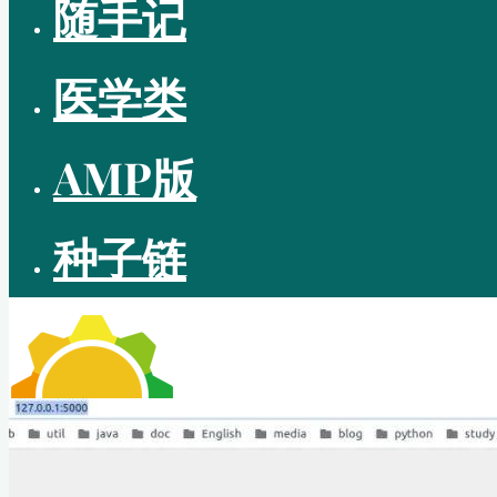
随手记
医学类
AMP版
种子链
CUTEPIG BLOG
—— 理无专在 • 学无止境 ——