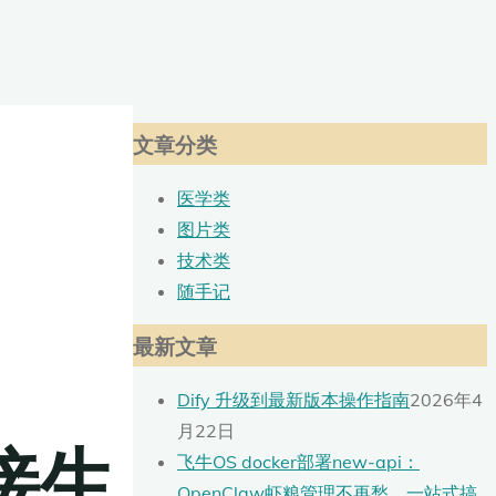
文章分类
医学类
图片类
技术类
随手记
最新文章
Dify 升级到最新版本操作指南
2026年4
月22日
接生
飞牛OS docker部署new-api：
OpenClaw虾粮管理不再愁，一站式搞