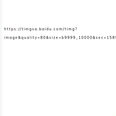
https://timgsa.baidu.com/timg?
image&quality=80&size=b9999_10000&sec=15