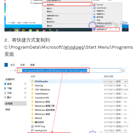
2、将快捷方式复制到
C:\ProgramData\Microsoft\
Windows
\Start Menu\Programs
里面