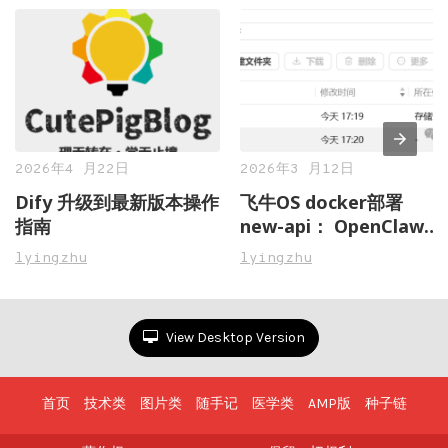
2026年4 月22日
2026年3 月12日
Dify 升级到最新版本操作
飞牛OS docker部署
指南
new-api： OpenClaw虾
粮管理不再愁，一站式搞
lyingzhu
lyingzhu
定多 AI 模型接口聚合与
管控
View Desktop Version
首页
技术类
图片类
随手记
医学类
AMP版
种子链